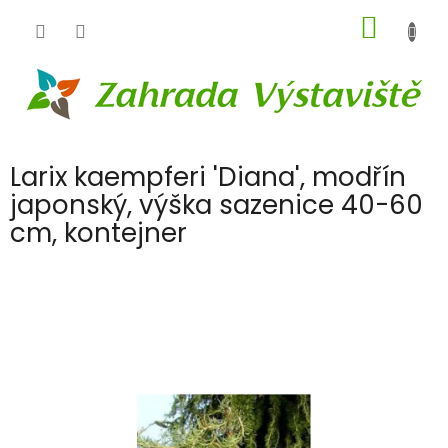
Přejít
NÁKUP
na
obsah
KOŠÍK
Larix kaempferi 'Diana', modřín
japonský, výška sazenice 40-60
cm, kontejner