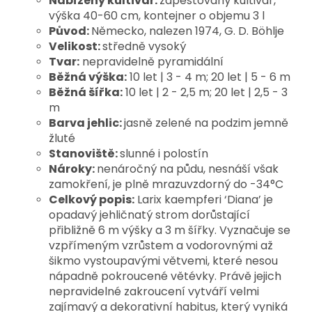
Nabízený kultivar:
zapěstovaný kultivar,
výška 40-60 cm, kontejner o objemu 3 l
Původ:
Německo, nalezen 1974, G. D. Böhlje
Velikost:
středně vysoký
Tvar:
nepravidelně pyramidální
Běžná výška:
10 let | 3 - 4 m; 20 let | 5 - 6 m
Běžná šířka:
10 let | 2 - 2,5 m; 20 let | 2,5 - 3
m
Barva jehlic:
jasně zelené na podzim jemně
žluté
Stanoviště:
slunné i polostín
Nároky:
nenáročný na půdu, nesnáší však
zamokření, je plně mrazuvzdorný do -34°C
Celkový popis:
Larix kaempferi ‘Diana’ je 
opadavý jehličnatý strom dorůstající 
přibližně 6 m výšky a 3 m šířky. Vyznačuje se 
vzpřímeným vzrůstem a vodorovnými až 
šikmo vystoupavými větvemi, které nesou 
nápadně pokroucené větévky. Právě jejich 
nepravidelné zakroucení vytváří velmi 
zajímavý a dekorativní habitus, který vyniká 