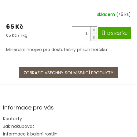
Skladem
(>5 ks)
65 Kč
Do košíku
Měrná
65 Kč / 1 kg
cena:
Minerální hnojivo pro dostatečný přísun hořčíku
ZOBRAZIT VŠECHNY SOUVISEJÍCÍ PRODUKTY
Z
á
p
a
Informace pro vás
t
Kontakty
í
Jak nakupovat
Informace k balení rostlin