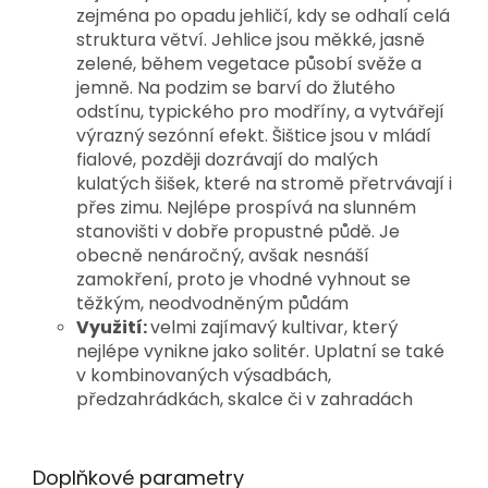
zejména po opadu jehličí, kdy se odhalí celá 
struktura větví. 
Jehlice jsou měkké, jasně 
zelené, během vegetace působí svěže a 
jemně. Na podzim se barví do žlutého 
odstínu, typického pro modříny, a vytvářejí 
výrazný sezónní efekt. Šištice jsou v mládí 
fialové, později dozrávají do malých 
kulatých šišek, které na stromě přetrvávají i 
přes zimu. 
Nejlépe prospívá na slunném 
stanovišti v dobře propustné půdě. Je 
obecně nenáročný, avšak nesnáší 
zamokření, proto je vhodné vyhnout se 
těžkým, neodvodněným půdám
Využití:
velmi zajímavý kultivar, který
nejlépe vynikne jako solitér. Uplatní se také
v kombinovaných výsadbách,
předzahrádkách, skalce či v zahradách
Doplňkové parametry