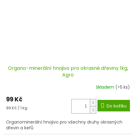
Organo-minerální hnojivo pro okrasné dřeviny 1kg,
Agro
Skladem
(>5 ks)
99 Kč
Do košíku
Měrná
99 Kč / 1 kg
cena:
Organominerální hnojivo pro všechny druhy okrasných
dřevin a keřů