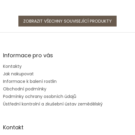
ZOBRAZIT VŠECHNY SOUVISEJÍCÍ PRODUKTY
Z
á
p
a
Informace pro vás
t
Kontakty
í
Jak nakupovat
Informace k balení rostlin
Obchodní podmínky
Podmínky ochrany osobních údajů
Ústřední kontrolní a zkušební ústav zemědělský
Kontakt