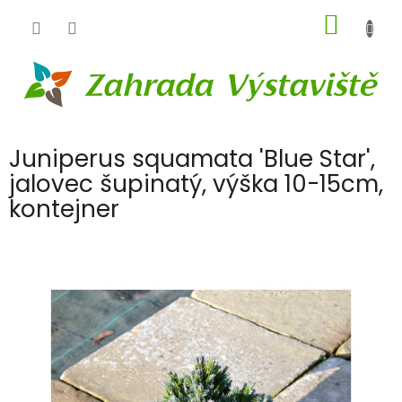
Přejít
NÁKUP
na
obsah
KOŠÍK
Juniperus squamata 'Blue Star',
jalovec šupinatý, výška 10-15cm,
kontejner