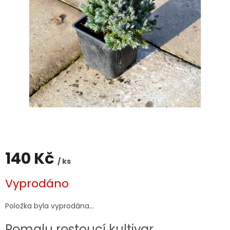
140 Kč
/ ks
Měrná
Vyprodáno
cena:
Položka byla vyprodána…
Pomalu rostoucí kultivar