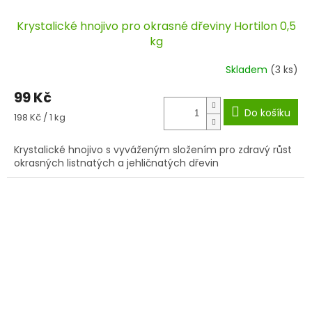
Krystalické hnojivo pro okrasné dřeviny Hortilon 0,5
kg
Skladem
(3 ks)
99 Kč
Do košíku
Měrná
198 Kč / 1 kg
cena:
Krystalické hnojivo s vyváženým složením pro zdravý růst
okrasných listnatých a jehličnatých dřevin