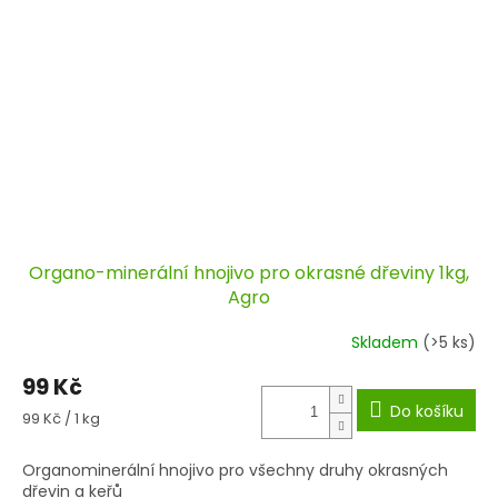
Organo-minerální hnojivo pro okrasné dřeviny 1kg,
Agro
Skladem
(>5 ks)
99 Kč
Do košíku
Měrná
99 Kč / 1 kg
cena:
Organominerální hnojivo pro všechny druhy okrasných
dřevin a keřů