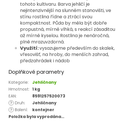
tohoto kultivaru. Barva jehličí je 
nejintenzivnější na slunném stanovišti, ve 
stínu rostlina řídne a ztrácí svou 
kompaktnost. 
Půda by měla být dobře 
propustná, mírně vlhká, s reakcí zásaditou 
až mírně kyselou. Rostlina je nenáročná, 
plně mrazuvzdorná.
Využití:
vysazujeme především do skalek,
vřesovišť, na hroby, do menších zahrad,
předzahrádek i nádob
Doplňkové parametry
Kategorie
:
Jehličnany
Hmotnost
:
1 kg
EAN
:
8591257520073
?
Druh
:
Jehličnany
?
Balení
:
kontejner
Položka byla vyprodána…