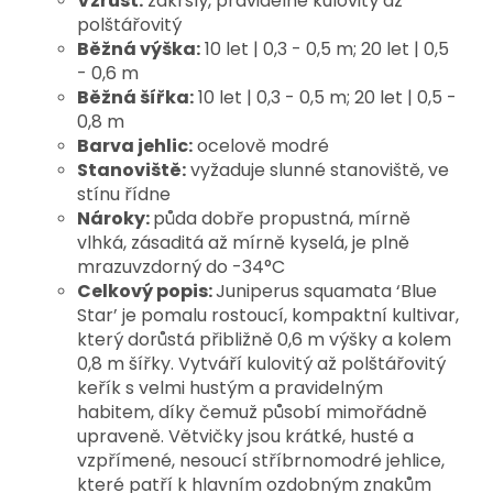
Vzrůst:
zakrslý, pravidelně kulovitý až
polštářovitý
Běžná výška:
10 let | 0,3 - 0,5 m; 20 let | 0,5
- 0,6 m
Běžná šířka:
10 let | 0,3 - 0,5 m; 20 let | 0,5 -
0,8 m
Barva jehlic:
ocelově modré
Stanoviště:
v
yžaduje slunné stanoviště, ve
stínu řídne
Nároky:
půda dobře propustná, mírně
vlhká, zásaditá až mírně kyselá, je plně
mrazuvzdorný do -34°C
Celkový popis:
Juniperus squamata ‘Blue 
Star’ je pomalu rostoucí, kompaktní kultivar, 
který dorůstá přibližně 0,6 m výšky a kolem 
0,8 m šířky. Vytváří kulovitý až polštářovitý 
keřík s velmi hustým a pravidelným 
habitem, díky čemuž působí mimořádně 
upraveně. 
Větvičky jsou krátké, husté a 
vzpřímené, nesoucí stříbrnomodré jehlice, 
které patří k hlavním ozdobným znakům 