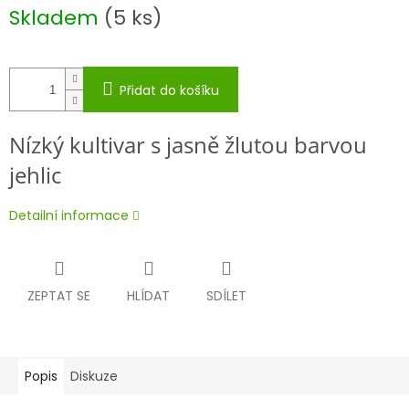
Měrná
Skladem
(5 ks)
cena:
Přidat do košíku
Nízký kultivar s jasně žlutou barvou
jehlic
Detailní informace
ZEPTAT SE
HLÍDAT
SDÍLET
Popis
Diskuze