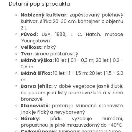
Detailní popis produktu
Nabízený kultivar:
zapěstovaný poléhavý
kultivar, šířka 20-30 cm, kontejner o objemu
2 L
Původ:
USA, 1988, L. C. Hatch, mutace
'Youngstown'
Velikost:
nízký
Tvar:
široce polštářovitý
Běžná výška:
10 let | 0,1 - 0,3 m; 20 let | 0,2 -
0,5 m
Běžná šířka:
10 let | 1 - 1,5 m; 20 let | 1,5 - 2,2
m
Barva jehlic:
v době vegetace jasně žluté,
na podzim jsou listy oranžovožluté a v zimě
bronzové
Stanoviště:
preferuje slunečné stanoviště
jinak je řídký a nevybarvený
Nároky:
půdu vyžaduje humózní,
propustnou, je plně mrazuvzdorný do -40°C
Celkový popis:
Juniperus horizontalis ‘Lime 