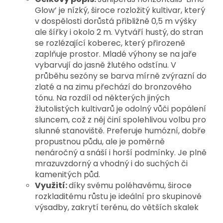
Glow’ 
je nízký, široce rozložitý kultivar, který 
v dospělosti dorůstá přibližně 0,5 m výšky 
ale šířky i okolo 2 m. Vytváří hustý, do stran 
se rozlézající koberec, který přirozeně 
zaplňuje prostor. 
Mladé výhony se na jaře 
vybarvují do jasně žlutého odstínu. V 
průběhu sezóny se barva mírně zvýrazní do 
zlaté a na zimu přechází do bronzového 
tónu. Na rozdíl od některých jiných 
žlutolistých kultivarů je odolný vůči popálení 
sluncem, což z něj činí spolehlivou volbu pro 
slunné stanoviště. 
Preferuje humózní, dobře 
propustnou půdu, ale je poměrně 
nenáročný a snáší i horší podmínky. Je plně 
mrazuvzdorný a vhodný i do suchých či 
kamenitých půd.
Využití:
d
íky svému poléhavému, široce 
rozkladitému růstu je ideální pro skupinové 
výsadby, zakrytí terénu, do větších skalek