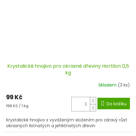
Krystalické hnojivo pro okrasné dřeviny Hortilon 0,5
kg
Skladem
(3 ks)
99 Kč
Do košíku
Měrná
198 Kč / 1 kg
cena:
Krystalické hnojivo s vyváženým složením pro zdravý růst
okrasných listnatých a jehličnatých dřevin