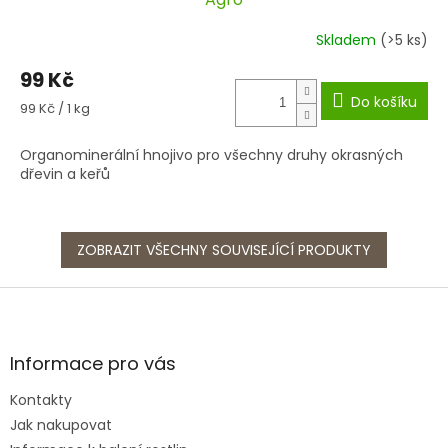
Skladem
(>5 ks)
99 Kč
Do košíku
Měrná
99 Kč / 1 kg
cena:
Organominerální hnojivo pro všechny druhy okrasných
dřevin a keřů
ZOBRAZIT VŠECHNY SOUVISEJÍCÍ PRODUKTY
Z
á
p
a
Informace pro vás
t
Kontakty
í
Jak nakupovat