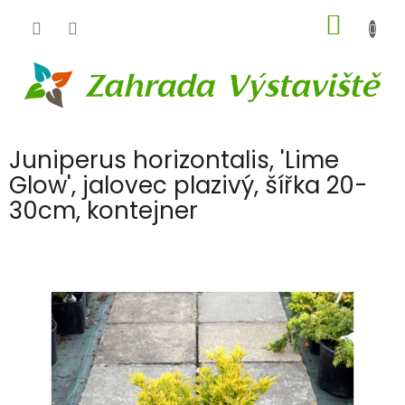
Přejít
NÁKUP
na
obsah
KOŠÍK
Juniperus horizontalis, 'Lime
Glow', jalovec plazivý, šířka 20-
30cm, kontejner