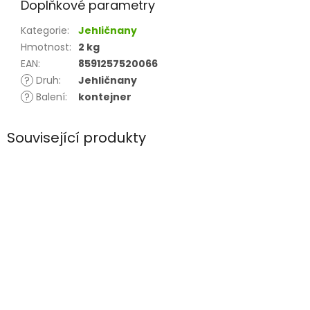
Doplňkové parametry
Kategorie
:
Jehličnany
Hmotnost
:
2 kg
EAN
:
8591257520066
?
Druh
:
Jehličnany
?
Balení
:
kontejner
Související produkty