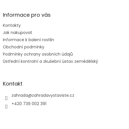
á
p
a
Informace pro vás
t
Kontakty
í
Jak nakupovat
Informace k balení rostlin
Obchodní podmínky
Podmínky ochrany osobních údajů
Ústřední kontrolní a zkušební ústav zemědělský
Kontakt
zahrada
@
zahradavystaviste.cz
+420 739 002 391