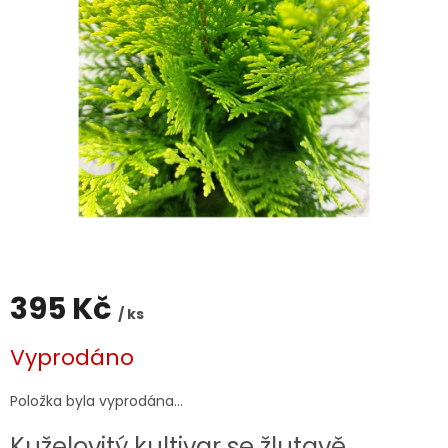
395 Kč
/ ks
Měrná
Vyprodáno
cena:
Položka byla vyprodána…
Kuželovitý kultivar se žlutavě