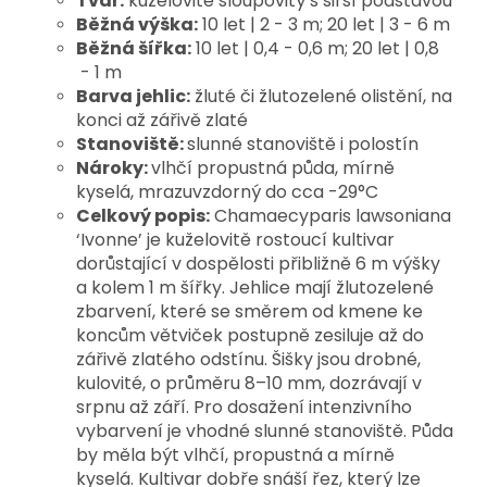
Tvar:
kuželovitě sloupovitý s širší podstavou
Běžná výška:
10 let | 2 - 3 m; 20 let | 3 - 6 m
Běžná šířka:
10 let | 0,4 - 0,6 m; 20 let | 0,8
- 1 m
Barva jehlic:
žluté či žlutozelené olistění, na
konci až zářivě zlaté
Stanoviště:
slunné stanoviště i polostín
Nároky:
vlhčí propustná půda, mírně
kyselá, mrazuvzdorný do cca -29°C
Celkový popis:
Chamaecyparis lawsoniana
‘Ivonne’ je kuželovitě rostoucí kultivar
dorůstající v dospělosti přibližně 6 m výšky
a kolem 1 m šířky. Jehlice mají žlutozelené
zbarvení, které se směrem od kmene ke
koncům větviček postupně zesiluje až do
zářivě zlatého odstínu. Šišky jsou drobné,
kulovité, o průměru 8–10 mm, dozrávají v
srpnu až září. Pro dosažení intenzivního
vybarvení je vhodné slunné stanoviště. Půda
by měla být vlhčí, propustná a mírně
kyselá. Kultivar dobře snáší řez, který lze