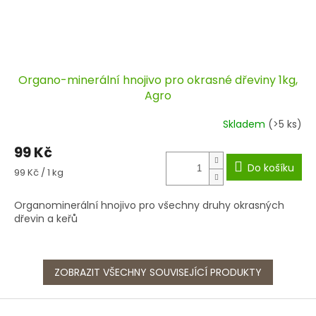
Organo-minerální hnojivo pro okrasné dřeviny 1kg,
Agro
Skladem
(>5 ks)
99 Kč
Do košíku
Měrná
99 Kč / 1 kg
cena:
Organominerální hnojivo pro všechny druhy okrasných
dřevin a keřů
ZOBRAZIT VŠECHNY SOUVISEJÍCÍ PRODUKTY
Z