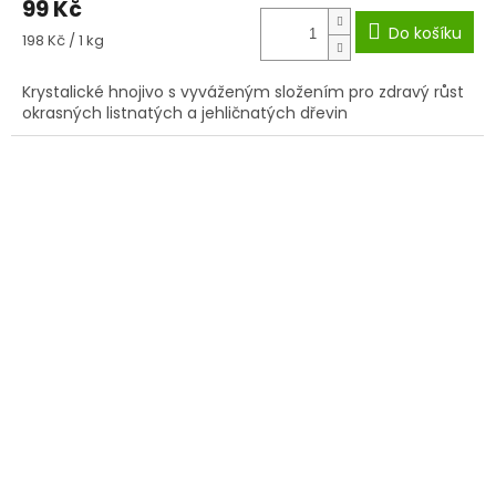
99 Kč
Do košíku
Měrná
198 Kč / 1 kg
cena:
Krystalické hnojivo s vyváženým složením pro zdravý růst
okrasných listnatých a jehličnatých dřevin