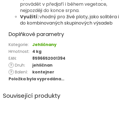
provádět v předjaří i během vegetace,
nejpozději do konce srpna.
Využití:
v
hodný pro živé ploty, jako solitéra i
do kombinovaných skupinových výsadeb
Doplňkové parametry
Kategorie
:
Jehličnany
Hmotnost
:
4 kg
EAN
:
8596652001394
?
Druh
:
jehličnan
?
Balení
:
kontejner
Položka byla vyprodána…
Související produkty