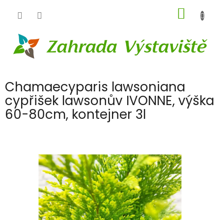
Přejít
NÁKUP
na
obsah
KOŠÍK
Chamaecyparis lawsoniana
cypřišek lawsonův IVONNE, výška
60-80cm, kontejner 3l