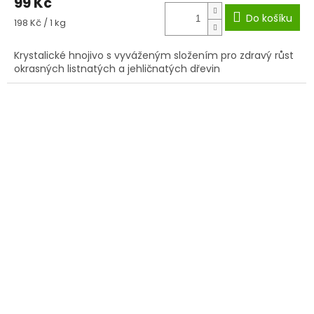
99 Kč
Do košíku
Měrná
198 Kč / 1 kg
cena:
Krystalické hnojivo s vyváženým složením pro zdravý růst
okrasných listnatých a jehličnatých dřevin