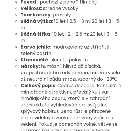
Původ:
pochází z pohoří Himálaji
Velikost:
středně vysoký
Tvar koruny:
převislý
Běžná výška:
10 let | 2,5 – 3 m; 20 let | 3 - 5
m
Běžná šířka:
10 let | 2 – 2,5 m; 20 let | 3 – 6
m
Barva jehlic:
modrozelený až stříbřitě
zelený odstín
Stanoviště:
slunné i polostín
Nároky:
humózní, hlinitá až písčitá,
propustná, dobře odvodněná, mírně kyselá
až neutrální půda, mrazuvzdorný do -23°C
Celkový popis:
Cedrus deodara ‘Pendula’ je
mimořádně atraktivní, převislý kultivar
himálajského cedru, který je v zahradní
architektuře vyhledáván pro svůj silně
splývavý habitus. Jeho růst je přirozeně
nepravidelný a zcela podřízený způsobu
vedení. Pokud je ponechán volně, větve se
rozprostírají nízko nad zemí a vytvářejí