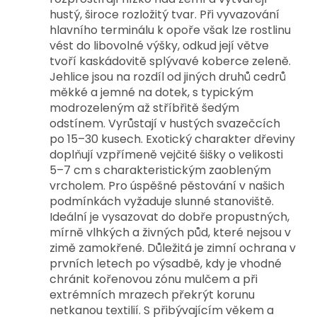
hustý, široce rozložitý tvar. Při vyvazování
hlavního terminálu k opoře však lze rostlinu
vést do libovolné výšky, odkud její větve
tvoří kaskádovitě splývavé koberce zeleně.
Jehlice jsou na rozdíl od jiných druhů cedrů
měkké a jemné na dotek, s typickým
modrozeleným až stříbřitě šedým
odstínem. Vyrůstají v hustých svazečcích
po 15–30 kusech. Exotický charakter dřeviny
doplňují vzpřímeně vejčité šišky o velikosti
5–7 cm s charakteristickým zaobleným
vrcholem. Pro úspěšné pěstování v našich
podmínkách vyžaduje slunné stanoviště.
Ideální je vysazovat do dobře propustných,
mírně vlhkých a živných půd, které nejsou v
zimě zamokřené. Důležitá je zimní ochrana v
prvních letech po výsadbě, kdy je vhodné
chránit kořenovou zónu mulčem a při
extrémních mrazech překrýt korunu
netkanou textilií. S přibývajícím věkem a