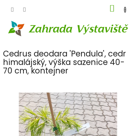
Přejít
NÁKUP
na
obsah
KOŠÍK
Cedrus deodara 'Pendula', cedr
himalájský, výška sazenice 40-
70 cm, kontejner