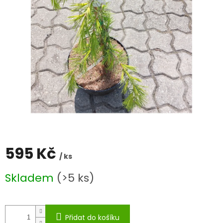
595 Kč
/ ks
Měrná
Skladem
(>5 ks)
cena:
Přidat do košíku