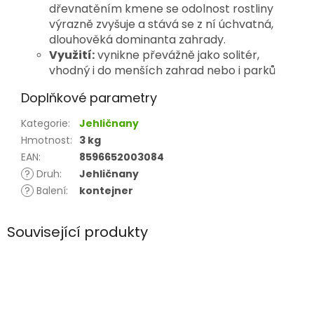
dřevnatěním kmene se odolnost rostliny
výrazně zvyšuje a stává se z ní úchvatná,
dlouhověká dominanta zahrady.
Využití:
vynikne převážně jako solitér,
vhodný i do menších zahrad nebo i parků
Doplňkové parametry
Kategorie
:
Jehličnany
Hmotnost
:
3 kg
EAN
:
8596652003084
?
Druh
:
Jehličnany
?
Balení
:
kontejner
Související produkty