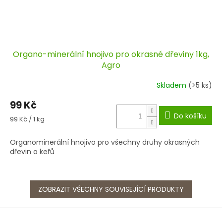
Organo-minerální hnojivo pro okrasné dřeviny 1kg,
Agro
Skladem
(>5 ks)
99 Kč
Do košíku
Měrná
99 Kč / 1 kg
cena:
Organominerální hnojivo pro všechny druhy okrasných
dřevin a keřů
ZOBRAZIT VŠECHNY SOUVISEJÍCÍ PRODUKTY
Z