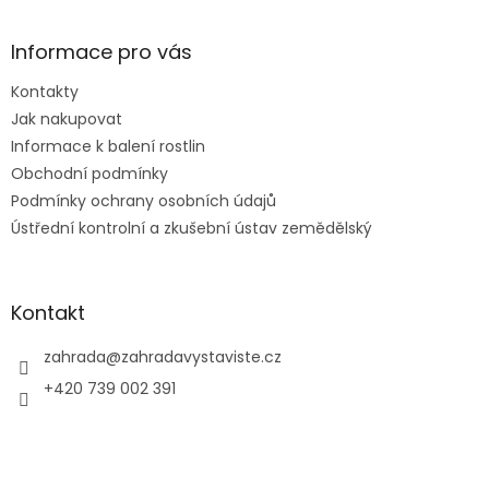
á
p
a
Informace pro vás
t
Kontakty
í
Jak nakupovat
Informace k balení rostlin
Obchodní podmínky
Podmínky ochrany osobních údajů
Ústřední kontrolní a zkušební ústav zemědělský
Kontakt
zahrada
@
zahradavystaviste.cz
+420 739 002 391