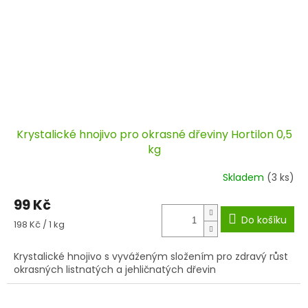
Krystalické hnojivo pro okrasné dřeviny Hortilon 0,5
kg
Skladem
(3 ks)
99 Kč
Do košíku
Měrná
198 Kč / 1 kg
cena:
Krystalické hnojivo s vyváženým složením pro zdravý růst
okrasných listnatých a jehličnatých dřevin