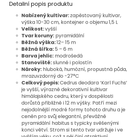
Detailní popis produktu
Nabízený kultivar:
zapěstovaný kultivar,
výška 10-30 cm, kontejner o objemu 1,5 L
Velikost:
vyšší
Tvar koruny:
pyramidální
Běžná výška:
12– 15 m
Běžná šířka:
5 – 6 m
Barva jehlic:
modrošedá
Stanoviště:
slunné i polostín
Nároky:
hluboká, humózní, propustná půda,
mrazuvzdorný do -27°C
Celkový popis:
Cedrus deodara ‘Karl Fuchs’ 
je vyšší, výrazně dekorativní kultivar 
himálajského cedru, který v dospělosti 
dorůstá přibližně i 12 m výšky. Patří mezi 
nejodolnější modré formy tohoto druhu a je 
ceněn pro svůj elegantní, převážně 
pyramidální habitus s typicky svěšenými 
konci větví. Strom si tento tvar udržuje i ve 
vyšším věku, což z něj činí atraktivní 