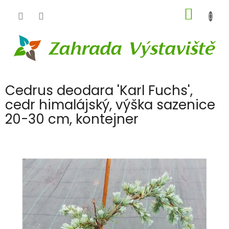
Přejít
NÁKUP
na
obsah
KOŠÍK
Cedrus deodara 'Karl Fuchs',
cedr himalájský, výška sazenice
20-30 cm, kontejner