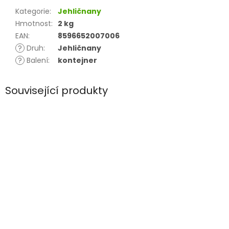
Kategorie
:
Jehličnany
Hmotnost
:
2 kg
EAN
:
8596652007006
?
Druh
:
Jehličnany
?
Balení
:
kontejner
Související produkty