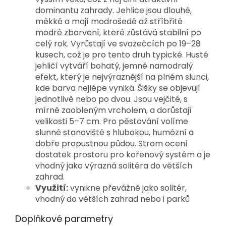
dominantu zahrady. 
Jehlice jsou dlouhé, 
měkké a mají modrošedé až stříbřitě 
modré zbarvení, které zůstává stabilní po 
celý rok. Vyrůstají ve svazečcích po 19–28 
kusech, což je pro tento druh typické. Husté 
jehličí vytváří bohatý, jemně namodralý 
efekt, který je nejvýraznější na plném slunci, 
kde barva nejlépe vyniká. 
Šišky se objevují 
jednotlivě nebo po dvou. Jsou vejčité, s 
mírně zaobleným vrcholem, a dorůstají 
velikosti 5–7 cm. 
Pro pěstování volíme 
slunné stanoviště s hlubokou, humózní a 
dobře propustnou půdou. Strom ocení 
dostatek prostoru pro kořenový systém a je 
vhodný jako výrazná solitéra do větších 
zahrad.
Využití:
vynikne převážně jako solitér,
vhodný do větších zahrad nebo i parků
Doplňkové parametry