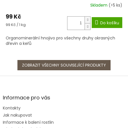
Skladem
(>5 ks)
99 Kč
Do košíku
Měrná
99 Kč / 1 kg
cena:
Organominerální hnojivo pro všechny druhy okrasných
dřevin a keřů
ZOBRAZIT VŠECHNY SOUVISEJÍCÍ PRODUKTY
Z
á
p
a
Informace pro vás
t
Kontakty
í
Jak nakupovat
Informace k balení rostlin