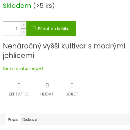
Měrná
Skladem
(>5 ks)
cena:
Přidat do košíku
Nenáročný vyšší kultivar s modrými
jehlicemi
Detailní informace
ZEPTAT SE
HLÍDAT
SDÍLET
Popis
Diskuze