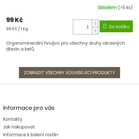
Skladem
(>5 ks)
99 Kč
Do košíku
Měrná
99 Kč / 1 kg
cena:
Organominerální hnojivo pro všechny druhy okrasných
dřevin a keřů
ZOBRAZIT VŠECHNY SOUVISEJÍCÍ PRODUKTY
Z
á
p
a
Informace pro vás
t
Kontakty
í
Jak nakupovat
Informace k balení rostlin