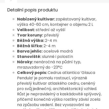
Detailní popis produktu
Nabízený kultivar:
zapěstovaný kultivar,
výška 40-60 cm, kontejner o objemu 2 L
Velikost:
střední až vyšší
Tvar koruny:
převislý
Běžná výška:
2-4 m
Běžná šířka:
2-4 m
Barva jehlic:
ocelově modrá
Stanoviště:
slunné i polostín
Nároky:
nenáročná na půdní typ,
mrazuvzdorný do -23°C
Celkový popis:
Cedrus atlantica ‘Glauca
Pendula’ je pomalu rostoucí, výrazně
převislý kultivar atlaského cedru, ceněný
pro svůj jedinečný, architektonický vzhled.
Růst je nepravidelný a kaskádovitě splývavý,
přičemž konečná výška rostliny závisí zcela
na způsobu vedení. Bez vyvazování se