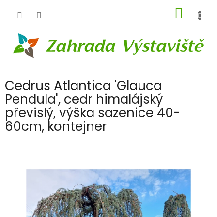
Přejít
NÁKUP
na
obsah
KOŠÍK
Cedrus Atlantica 'Glauca
Pendula', cedr himalájský
převislý, výška sazenice 40-
60cm, kontejner