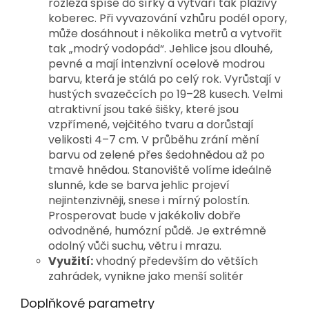
rozlézá spíše do šířky a vytváří tak plazivý
koberec. Při vyvazování vzhůru podél opory,
může dosáhnout i několika metrů a vytvořit
tak „modrý vodopád“.
Jehlice jsou dlouhé,
pevné a mají intenzivní ocelově modrou
barvu, která je stálá po celý rok. Vyrůstají v
hustých svazečcích po 19–28 kusech. Velmi
atraktivní jsou také šišky, které jsou
vzpřímené, vejčitého tvaru a dorůstají
velikosti 4–7 cm. V průběhu zrání mění
barvu od zelené přes šedohnědou až po
tmavě hnědou.
Stanoviště volíme ideálně
slunné, kde se barva jehlic projeví
nejintenzivněji, snese i mírný polostín.
Prosperovat bude v jakékoliv dobře
odvodněné, humózní půdě. Je extrémně
odolný vůči suchu, větru i mrazu.
Využití:
vhodný především do větších
zahrádek, vynikne jako menší solitér
Doplňkové parametry