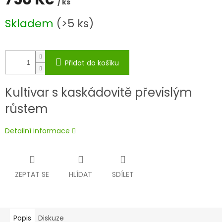
/ ks
Měrná
Skladem
(>5 ks)
cena:
Přidat do košíku
Kultivar s kaskádovitě převislým
růstem
Detailní informace
ZEPTAT SE
HLÍDAT
SDÍLET
Popis
Diskuze