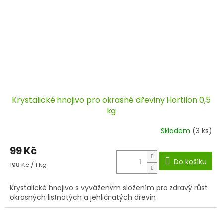
Krystalické hnojivo pro okrasné dřeviny Hortilon 0,5
kg
Skladem
(3 ks)
99 Kč
Do košíku
Měrná
198 Kč / 1 kg
cena:
Krystalické hnojivo s vyváženým složením pro zdravý růst
okrasných listnatých a jehličnatých dřevin