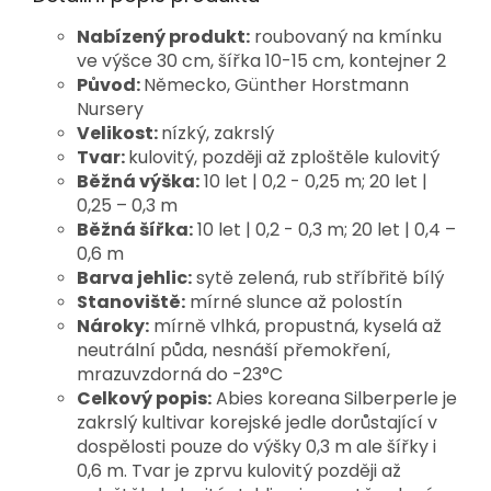
Nabízený produkt:
roubovaný na kmínku
ve výšce 30 cm, šířka 10-15 cm, kontejner 2
Původ:
Německo, Günther Horstmann
Nursery
Velikost:
nízký, zakrslý
Tvar:
kulovitý, později až zploštěle kulovitý
Běžná výška:
10 let | 0,2 - 0,25 m; 20 let |
0,25 – 0,3 m
Běžná šířka:
10 let | 0,2 - 0,3 m; 20 let | 0,4 –
0,6 m
Barva jehlic:
sytě zelená, rub stříbřitě bílý
Stanoviště:
mírné slunce až polostín
Nároky:
mírně vlhká, propustná, kyselá až
neutrální půda, nesnáší přemokření,
mrazuvzdorná do -23°C
Celkový popis:
Abies koreana Silberperle je
zakrslý kultivar korejské jedle dorůstající v
dospělosti pouze do výšky 0,3 m ale šířky i
0,6 m. Tvar je zprvu kulovitý později až