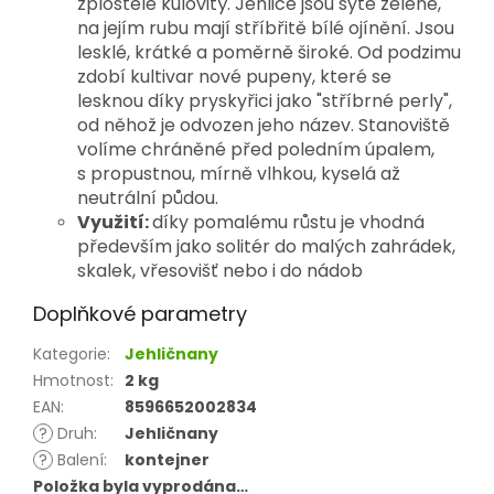
zploštěle kulovitý. Jehlice jsou sytě zelené,
na jejím rubu mají stříbřitě bílé ojínění. Jsou
lesklé, krátké a poměrně široké. Od podzimu
zdobí kultivar nové pupeny, které se
lesknou díky pryskyřici jako "stříbrné perly",
od něhož je odvozen jeho název. Stanoviště
volíme chráněné před poledním úpalem,
s propustnou, mírně vlhkou, kyselá až
neutrální půdou.
Využití:
díky pomalému růstu je vhodná
především jako solitér do malých zahrádek,
skalek, vřesovišť nebo i do nádob
Doplňkové parametry
Kategorie
:
Jehličnany
Hmotnost
:
2 kg
EAN
:
8596652002834
?
Druh
:
Jehličnany
?
Balení
:
kontejner
Položka byla vyprodána…