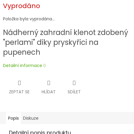
Měrná
Vyprodáno
cena:
Položka byla vyprodána…
Nádherný zahradní klenot zdobený
"perlami" díky pryskyřici na
pupenech
Detailní informace
ZEPTAT SE
HLÍDAT
SDÍLET
Popis
Diskuze
Detailní popis produktu