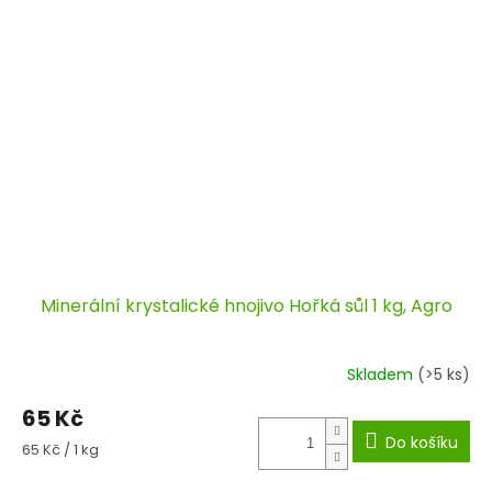
Minerální krystalické hnojivo Hořká sůl 1 kg, Agro
Skladem
(>5 ks)
65 Kč
Do košíku
Měrná
65 Kč / 1 kg
cena: