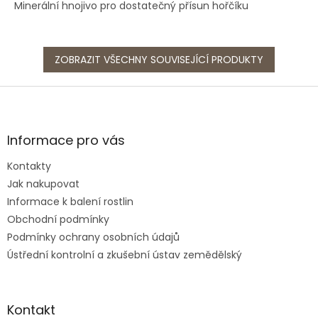
Minerální hnojivo pro dostatečný přísun hořčíku
ZOBRAZIT VŠECHNY SOUVISEJÍCÍ PRODUKTY
Z
á
p
a
Informace pro vás
t
Kontakty
í
Jak nakupovat
Informace k balení rostlin
Obchodní podmínky
Podmínky ochrany osobních údajů
Ústřední kontrolní a zkušební ústav zemědělský
Kontakt