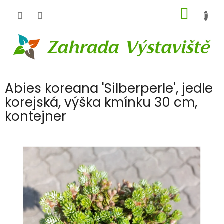
Přejít
NÁKUP
na
obsah
KOŠÍK
Abies koreana 'Silberperle', jedle
korejská, výška kmínku 30 cm,
kontejner