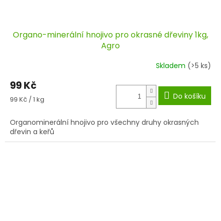
Organo-minerální hnojivo pro okrasné dřeviny 1kg,
Agro
Skladem
(>5 ks)
99 Kč
Do košíku
Měrná
99 Kč / 1 kg
cena:
Organominerální hnojivo pro všechny druhy okrasných
dřevin a keřů