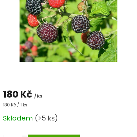
180 Kč
/ ks
Měrná
180 Kč / 1 ks
cena:
Skladem
(>5 ks)