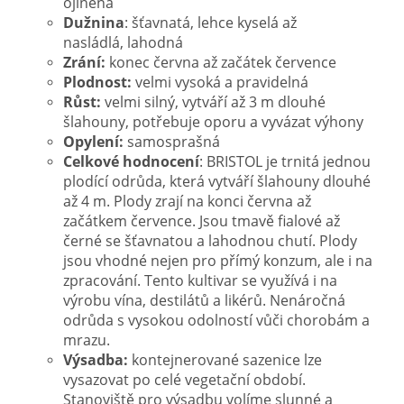
ojíněná
Dužnina
: šťavnatá, lehce kyselá až
nasládlá, lahodná
Zrání:
konec června až začátek července
Plodnost:
velmi vysoká a pravidelná
Růst:
velmi silný, vytváří až 3 m dlouhé
šlahouny, potřebuje oporu a vyvázat výhony
Opylení:
samosprašná
Celkové hodnocení
: BRISTOL je trnitá jednou
plodící odrůda, která vytváří šlahouny dlouhé
až 4 m. Plody zrají na konci června až
začátkem července. Jsou tmavě fialové až
černé se šťavnatou a lahodnou chutí. Plody
jsou vhodné nejen pro přímý konzum, ale i na
zpracování. Tento kultivar se využívá i na
výrobu vína, destilátů a likérů. Nenáročná
odrůda s vysokou odolností vůči chorobám a
mrazu.
Výsadba:
kontejnerované sazenice lze
vysazovat po celé vegetační období.
Stanoviště pro výsadbu volíme slunné a