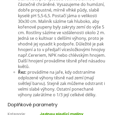
částečně chráněné. Vysazujeme do humózní,
dobře propustné, mírně vlhké půdy, slabě
kyselé pH 5,5-6,5. Postačí jáma o velikosti
30x30 cm. Maliník sázíme tak hluboko, aby
kořenové pupeny byly zakryty zemí do výše 5
cm. Rostliny sázíme ve vzdálenosti okolo 2 m.
Jedná se o kultivar s delšími výhony, proto je
vhodné jej vysadit k podpoře. Důležité je pak
hnojení a to v předjaří vícesložkovými hnojivy
např.Cereriem, NPK nebo chlévským hnojem.
Další hnojení provádíme těsně před násadou
květů.
Řez:
provádíme na jaře, kdy odstraníme
odplozené výhony těsně nad zemí (mají
světlejí barvu). Stejně zak můžeme odstranit i
velmi slabé výhony. Ostatní ponechané
výhony zakrátíme o 1/3 její celkévé délky.
Doplňkové parametry
Kategorie
:
Jednou plodící maliny