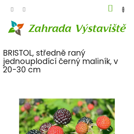
Přejít
NÁKUP
na
obsah
KOŠÍK
BRISTOL, středně raný
jednouplodící černý maliník, v
20-30 cm