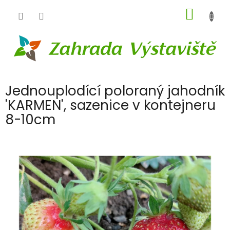
Přejít
NÁKUP
na
obsah
KOŠÍK
Jednouplodící poloraný jahodník
'KARMEN', sazenice v kontejneru
8-10cm