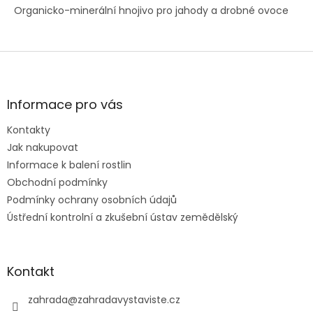
Organicko-minerální hnojivo pro jahody a drobné ovoce
Z
á
p
a
Informace pro vás
t
Kontakty
í
Jak nakupovat
Informace k balení rostlin
Obchodní podmínky
Podmínky ochrany osobních údajů
Ústřední kontrolní a zkušební ústav zemědělský
Kontakt
zahrada
@
zahradavystaviste.cz