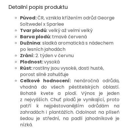
Detailní popis produktu
Původ:
ČR, vznikla křížením odrůd George
Soltwedel x Sparlee
T
var plodů
: velký až velmi velký
Barva plodů:
tmavě červená
Dužnina
: sladká aromatická s nádechem
po lesních jahodách
Zrání:
2. týden v červnu
Plodnost:
vysoká
Růst:
rostliny jsou vysoké, dosti husté,
porost silně zahušťuje
Celkové hodnocení:
nenáročná odrůda,
vhodná do všech pěstitelských oblastí.
Bohatě kvete a plodí. Výnos je jeden
z nejvyšších. Chuť plodů je vynikající, proto
patří k nejpěstovanějším odrůdám na
zahradách i plantážích. Odolnost na plíseň
šedou je střední, na padlí jahodníkové je
nízká.