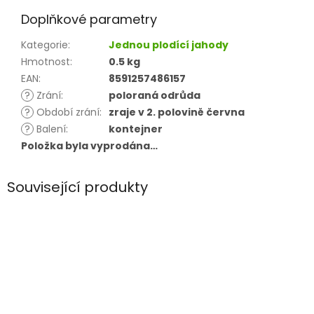
Doplňkové parametry
Kategorie
:
Jednou plodící jahody
Hmotnost
:
0.5 kg
EAN
:
8591257486157
?
Zrání
:
poloraná odrůda
?
Období zrání
:
zraje v 2. polovině června
?
Balení
:
kontejner
Položka byla vyprodána…
Související produkty