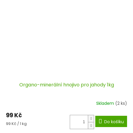
Organo-minerální hnojivo pro jahody 1kg
Skladem
(2 ks)
99 Kč
Do košíku
Měrná
99 Kč / 1 kg
cena: