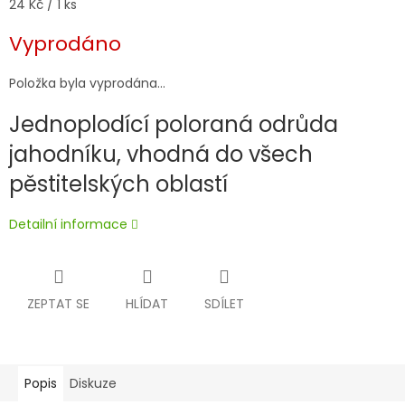
Měrná
24 Kč / 1 ks
cena:
Vyprodáno
Položka byla vyprodána…
Jednoplodící poloraná odrůda
jahodníku, vhodná do všech
pěstitelských oblastí
Detailní informace
ZEPTAT SE
HLÍDAT
SDÍLET
Popis
Diskuze