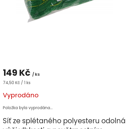
149 Kč
/ ks
Měrná
74,50 Kč / 1 ks
cena:
Vyprodáno
Položka byla vyprodána…
Síť ze splétaného polyesteru odolná