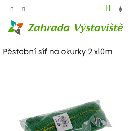
Přejít
NÁKUP
na
obsah
KOŠÍK
Pěstební síť na okurky 2 x10m