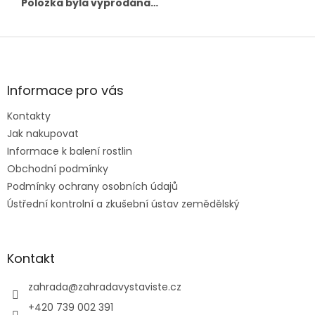
Položka byla vyprodána…
Z
á
p
a
Informace pro vás
t
Kontakty
í
Jak nakupovat
Informace k balení rostlin
Obchodní podmínky
Podmínky ochrany osobních údajů
Ústřední kontrolní a zkušební ústav zemědělský
Kontakt
zahrada
@
zahradavystaviste.cz
+420 739 002 391