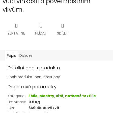
vůči vlhkosti a povětrnostním
vlivům.
ZEPTAT SE
HLÍDAT
SDÍLET
Popis
Diskuze
Detailní popis produktu
Popis produktu není dostupný
Doplňkové parametry
Kategorie
:
Fólie, plachty, sítě, netkané textilie
Hmotnost
:
0.5 kg
EAN
:
8590804029779