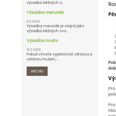
výsadba běžných o...
Ra
Výsadba meruněk
Pě
8.2.2024
Výsadba meruněk je stejná jako
výsadba běžných ovo...
Výsadba hrušní
10.2.2023
Pokud chcete vypěstovat zdravou a
odolnou hrušeň, ...
Pok
dob
ARCHIV
Vý
Pro
pol
Pro
hlo