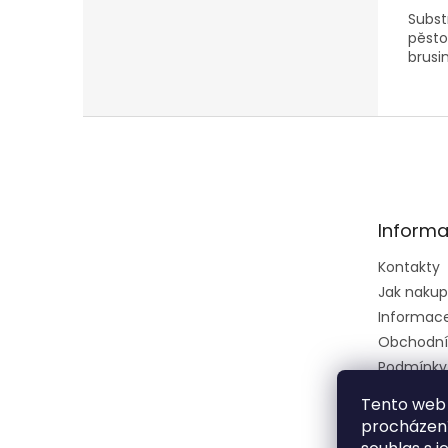
Substr
pěsto
brusi
Z
á
p
a
t
Informa
í
Kontakty
Jak naku
Informace 
Obchodní
Podmínky
osobních 
Tento web 
Ústřední k
procházení
zkušební 