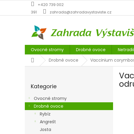
Přejít
+420 739 002
na
391
zahrada@zahradavystaviste.cz
obsah
Ovocné stromy
Drobné ovoce
Netradi
Domů
Drobné ovoce
Vaccinium corymbosu
P
Vac
o
Přeskočit
s
odr
Kategorie
kategorie
t
r
Ovocné stromy
a
Drobné ovoce
n
Rybíz
n
í
Angrešt
p
Josta