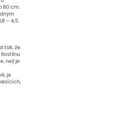
řů
ti 80 cm.
hodným
8 – 4,5.
l tak, že
Rostlinu
, než je
t
é, je
měsících,