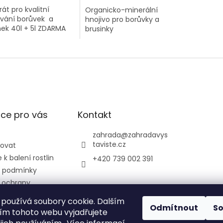
át pro kvalitní
Organicko-minerální
vání borůvek a
hnojivo pro borůvky a
nek 40l + 5l ZDARMA
brusinky
ce pro vás
Kontakt
zahrada
@
zahradavys
taviste.cz
povat
k balení rostlin
+420 739 002 391
 podmínky
 ochrany
údajů
používá soubory cookie. Dalším
ontrolní a
Odmítnout
S
m tohoto webu vyjadřujete
ústav