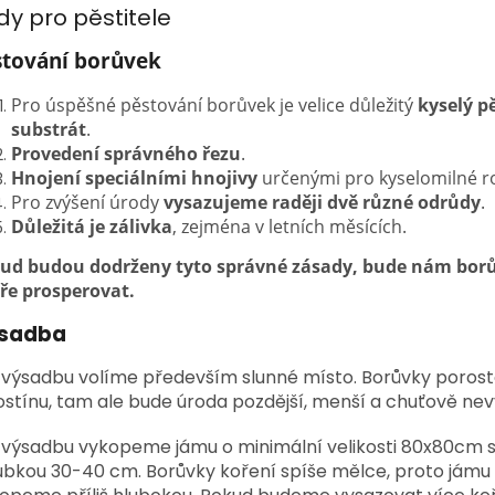
dy pro pěstitele
stování borůvek
Pro úspěšné pěstování borůvek je velice důležitý
kyselý p
substrát
.
Provedení správného řezu
.
Hnojení speciálními hnojivy
určenými pro kyselomilné ro
Pro zvýšení úrody
vysazujeme raději dvě různé odrůdy
.
Důležitá je zálivka
, zejména v letních měsících.
ud budou dodrženy tyto správné zásady, bude nám bor
ře prosperovat.
sadba
 výsadbu volíme především slunné místo. Borůvky porosto
ostínu, tam ale bude úroda pozdější, menší a chuťově nevy
 výsadbu vykopeme jámu o minimální velikosti 80x80cm 
ubkou 30-40 cm. Borůvky koření spíše mělce, proto jámu