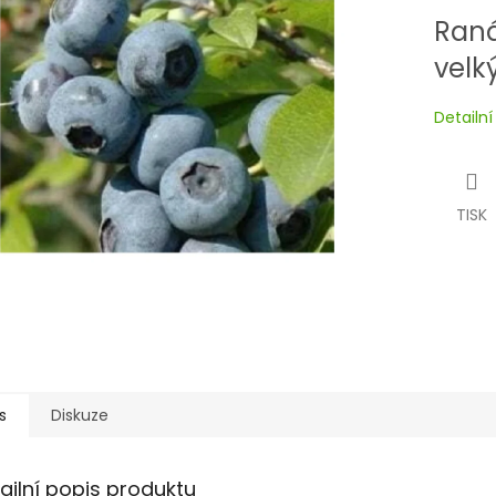
Raná
velk
Detailn
TISK
s
Diskuze
ailní popis produktu