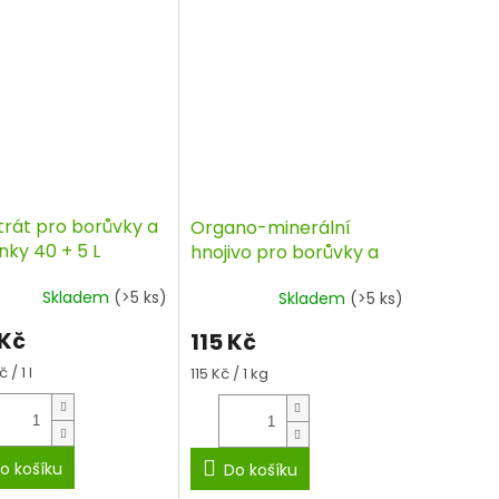
trát pro borůvky a
Organo-minerální
nky 40 + 5 L
hnojivo pro borůvky a
MA, Agro
brusinky 1 kg
Skladem
(>5 ks)
Skladem
(>5 ks)
 Kč
115 Kč
á
 / 1 l
Měrná
115 Kč / 1 kg
cena:
o košíku
Do košíku