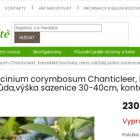
KONTAKTY
JAK NAKUPOVAT
INFORMACE K BALENÍ ROSTLI
HLEDAT
ční ovoce
Skořápkoviny
Původní jedlé stromy a keře
m Chanticleer, kanadská borůvka, raná odrůda,výška sazenic
cinium corymbosum Chanticleer, 
ůda,výška sazenice 30-40cm, kont
230
Měrná
Vypr
cena:
Položka