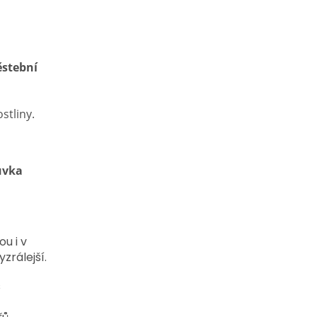
ěstební
stliny.
ůvka
u i v
zrálejší.
s