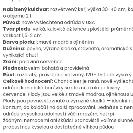
Nabízený kultivar:
rozvětvený keř, výška 30-40 cm, k
o objemu 2 l
Původ:
nově vyšlechtěna odrůda v USA
Tvar plodu
: velká, kulovitá až lehce zploštělá, průměrn
velikost 1,5-2 cm
Barva plodu:
tmavě modrá s ojíněním
Dužnina:
pevná, výraně sladká, šťavnatá, aromatická s
vynikající chutí
Zrání:
polovina července
Plodnost:
velmi bohatá a pravidelná
R
ůst:
rozložitý, pravidelně větvený, 120 - 150 cm vysoký
Celkové hodnocení:
Chanticleer je raná, nově vyšlech
odrůda kanadské borůvky se sklizní okolo poloviny
července. Plody jsou velké s tmavě modrou, ojíněnou sl
Plody jsou pevné, šťavnaté a výrazně sladké — ideální 
konzum, do koláčů i na další zpracování. Jedná se o n
odrůdu s vysokou odolností vůči mrazům, netrpí
žádnými nemocemi ani škůdci. Stanoviště volíme slunné
propustnou kyselou a dostatečně vlhkou půdou.