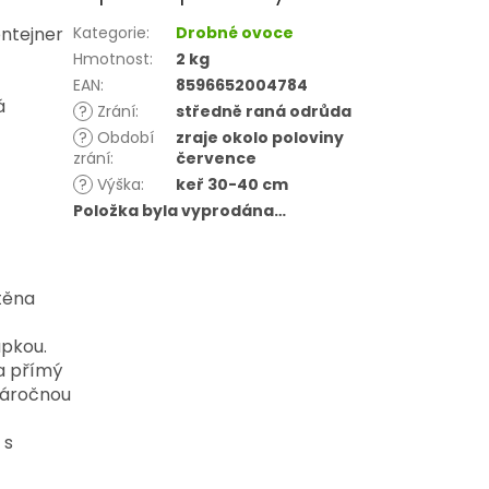
ontejner
Kategorie
:
Drobné ovoce
Hmotnost
:
2 kg
EAN
:
8596652004784
á
?
Zrání
:
středně raná odrůda
?
Období
zraje okolo poloviny
zrání
:
července
?
Výška
:
keř 30-40 cm
Položka byla vyprodána…
těna
upkou.
na přímý
enáročnou
 s