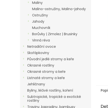
a
Maliny
n
Malino-ostružiny, Malino-jahody
e
Ostružiny
l
Jahody
Muchovník
Borůvky | Zimolez | Brusinky
Vinná réva
Netradiční ovoce
Skořápkoviny
Původní jedlé stromy a keře
Okrasné rostliny
Okrasné stromy a keře
Listnaté stromy a keře
Jehličnany
Popi
Byliny, léčivé rostliny, koření
Subtropické, tropické a exotické
rostliny
Det
Traviny, kapradiny, bambusy