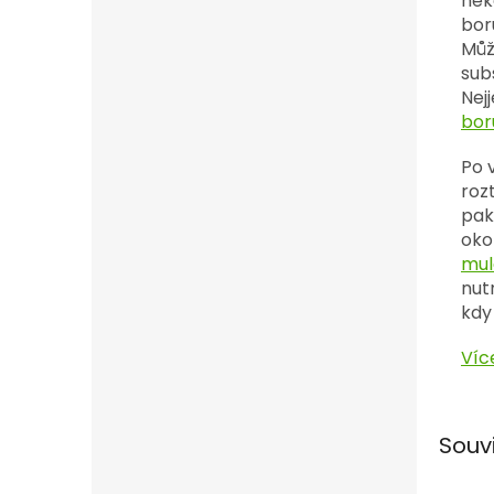
nek
bor
Můž
sub
Nej
bor
Po 
roz
pak
oko
mul
nut
kdy
Víc
Souv