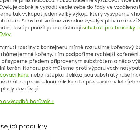
opeme příliš hlubokou. Pokud budeme vysazovat více ke
ůvek, je dobré je vysadit vedle sebe do řady ve vzdálenos
eme tak vykopat jeden velký výkop, který vysypeme v
strátem. Substrát volíme zásadně kyselý s pH v rozmezí 3,
jednodušší je použít již namíchaný
substrát pro brusinky a
ůvky
.
vyjmutí rostliny z kontejneru mírně rozrušíme kořenový ba
trháme jemné kořeny. Tím podpoříme rychlejší kořenění. 
 přisypeme předem připraveným substrátem o něco výše
lní terén. Nahoru pak můžeme proti výparu vody nasypa
čovací kůru
, nebo i štěpku. Jelikož jsou substráty rašelinov
né dbát na pravidelnou zálivku a to především v letních 
 plody dozrávají.
e o výsadbě borůvek >
isející produkty