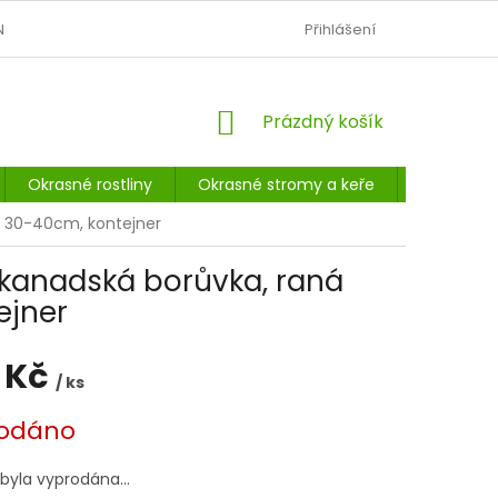
N
OBCHODNÍ PODMÍNKY
PODMÍNKY OCHRANY OSOBNÍCH Ú
Přihlášení
NÁKUPNÍ
Prázdný košík
KOŠÍK
Okrasné rostliny
Okrasné stromy a keře
Listnaté 
e 30-40cm, kontejner
kanadská borůvka, raná
ejner
 Kč
/ ks
odáno
 byla vyprodána…