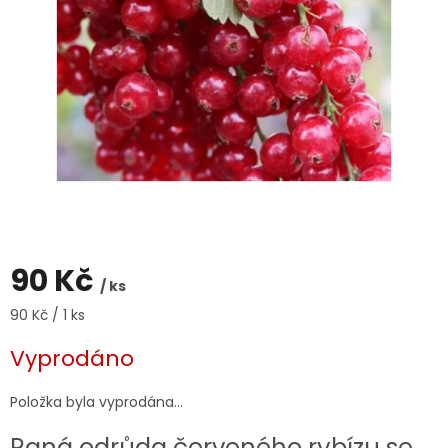
90 Kč
/ ks
Měrná
90 Kč / 1 ks
cena:
Vyprodáno
Položka byla vyprodána…
Raná odrůda červeného rybízu se