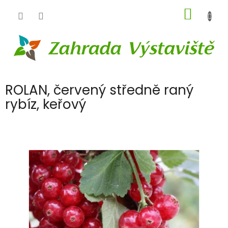
Přejít
NÁKUP
na
obsah
KOŠÍK
ROLAN, červený středně raný
rybíz, keřový