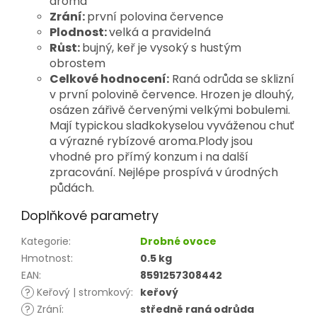
aroma
Zrání:
první polovina července
Plodnost:
velká a pravidelná
Růst:
bujný, keř je vysoký s hustým
obrostem
Celkové hodnocení:
Raná odrůda se sklizní
v první polovině července. Hrozen je dlouhý,
osázen zářivě červenými velkými bobulemi.
Mají typickou sladkokyselou vyváženou chuť
a výrazné rybízové aroma.Plody jsou
vhodné pro přímý konzum i na další
zpracování. Nejlépe prospívá v úrodných
půdách.
Doplňkové parametry
Kategorie
:
Drobné ovoce
Hmotnost
:
0.5 kg
EAN
:
8591257308442
?
Keřový | stromkový
:
keřový
?
Zrání
:
středně raná odrůda