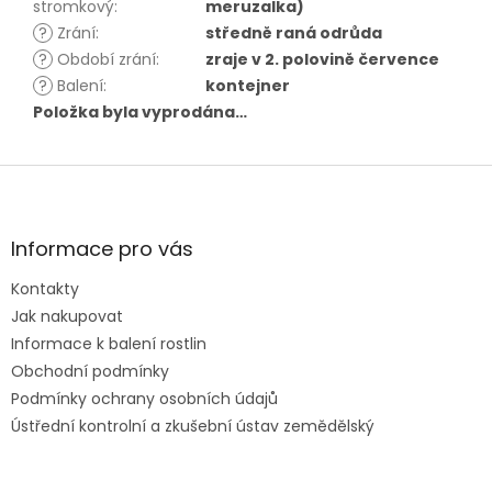
stromkový
:
meruzalka)
?
Zrání
:
středně raná odrůda
?
Období zrání
:
zraje v 2. polovině července
?
Balení
:
kontejner
Položka byla vyprodána…
Z
á
p
a
Informace pro vás
t
Kontakty
í
Jak nakupovat
Informace k balení rostlin
Obchodní podmínky
Podmínky ochrany osobních údajů
Ústřední kontrolní a zkušební ústav zemědělský