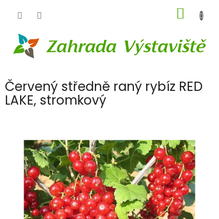
Přejít
NÁKUP
na
obsah
KOŠÍK
Červený středně raný rybíz RED
LAKE, stromkový