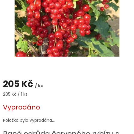
205 Kč
/ ks
Měrná
205 Kč / 1 ks
cena:
Vyprodáno
Položka byla vyprodána…
Raná odrůda červeného rybízu s