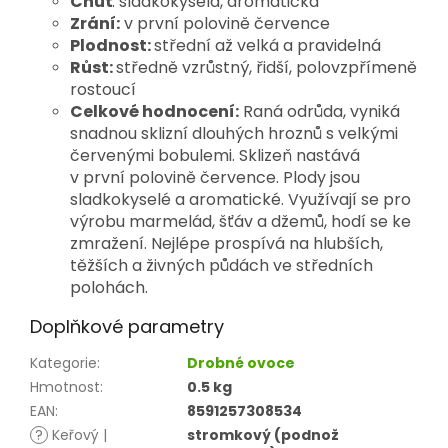
Chuť
: sladkokyselá, aromatická
Zrání:
v první polovině července
Plodnost:
střední až velká a pravidelná
Růst:
středně vzrůstný, řidší, polovzpřímeně
rostoucí
Celkové hodnocení:
Raná odrůda, vyniká
snadnou sklizní dlouhých hroznů s velkými
červenými bobulemi. Sklizeň nastává
v první polovině července. Plody jsou
sladkokyselé a aromatické. Využívají se pro
výrobu marmelád, šťáv a džemů, hodí se ke
zmražení. Nejlépe prospívá na hlubších,
těžších a živných půdách ve středních
polohách.
Doplňkové parametry
Kategorie
:
Drobné ovoce
Hmotnost
:
0.5 kg
EAN
:
8591257308534
?
Keřový |
stromkový (podnož