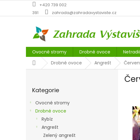
Přejít
+420 739 002
na
391
zahrada@zahradavystaviste.cz
obsah
Ovocné stromy
Drobné ovoce
Netradi
Domů
Drobné ovoce
Angrešt
Červen
P
Čer
o
Přeskočit
s
Kategorie
kategorie
t
r
Ovocné stromy
a
Drobné ovoce
n
Rybíz
n
í
Angrešt
p
Zelený angrešt