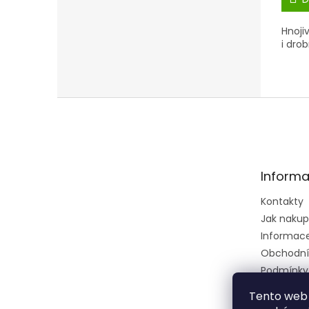
Hnoji
i dro
Z
á
p
a
t
Informa
í
Kontakty
Jak naku
Informace 
Obchodní
Podmínky
osobních 
Tento web 
Ústřední k