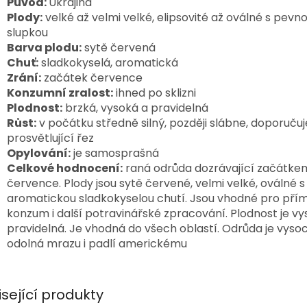
Původ:
Ukrajina
Plody:
velké až velmi velké, elipsovité až oválné s pevn
slupkou
Barva plodu:
sytě červená
Chuť:
sladkokyselá, aromatická
Zrání:
začátek července
Konzumní zralost:
ihned po sklizni
Plodnost:
brzká, vysoká a pravidelná
Růst:
v počátku středně silný, později slábne, doporučuj
prosvětlující řez
Opylování:
je samosprašná
Celkové hodnocení:
raná odrůda dozrávající začátke
července. Plody jsou sytě červené, velmi velké, oválné s
aromatickou sladkokyselou chutí. Jsou vhodné pro pří
konzum i další potravinářské zpracování. Plodnost je vy
pravidelná. Je vhodná do všech oblastí. Odrůda je vyso
odolná mrazu i padlí americkému
isející produkty