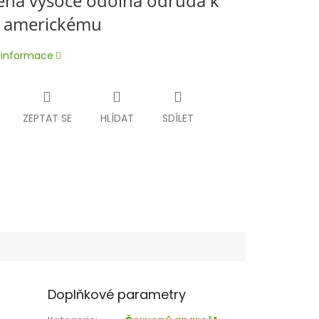
ená vysoce odolná odrůda k
í americkému
í informace
ZEPTAT SE
HLÍDAT
SDÍLET
Doplňkové parametry