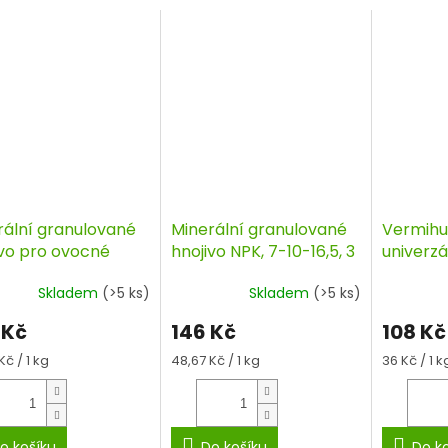
rální granulované
Minerální granulované
Vermihu
ivo pro ovocné
hnojivo NPK, 7-10-16,5, 3
univerzá
my a drobné ovoce,
kg, AGRO
hnojivo 
Skladem
(>5 ks)
Skladem
(>5 ks)
, AGRO
 Kč
146 Kč
108 Kč
á
Měrná
Měrná
Kč / 1 kg
48,67 Kč / 1 kg
36 Kč / 1 k
cena:
cena:
o košíku
Do košíku
Do k