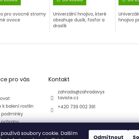
vo pro ovocné stromy
Univerzální hnojivo, které
Univerzál
bné ovoce
obsahuje dusík, fosfor a
hnojivo pr
draslík
ce pro vás
Kontakt
zahrada
@
zahradavys
taviste.cz
povat
k balení rostlin
+420 739 002 391
 podmínky
 ochrany
údajů
používá soubory cookie. Dalším
ontrolní a
Odmítnout
S