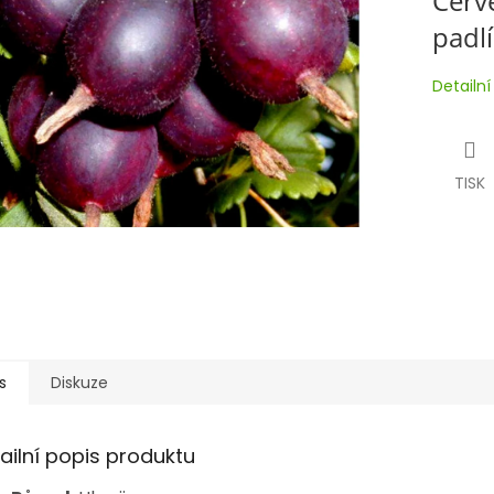
Červ
padl
Detailn
TISK
s
Diskuze
ailní popis produktu