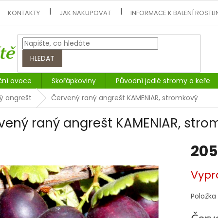
KONTAKTY
JAK NAKUPOVAT
INFORMACE K BALENÍ ROSTLI
HLEDAT
ční ovoce
Skořápkoviny
Původní jedlé stromy a keře
ý angrešt
Červený raný angrešt KAMENIAR, stromkový
vený raný angrešt KAMENIAR, stro
205
Měrná
Vypr
cena:
Položka