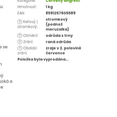
Kategorie
:
Červený angrešt
ou
Hmotnost
:
1 kg
EAN
:
8591257605589
stromkový
?
Keřový |
(podnož
stromkový
:
meruzalka)
?
Otrnění
:
odrůda s trny
?
Zrání
:
raná odrůda
e se
?
Období
zraje v 2. polovině
zrání
:
července
Položka byla vyprodána…
m
mý
soká a
ce