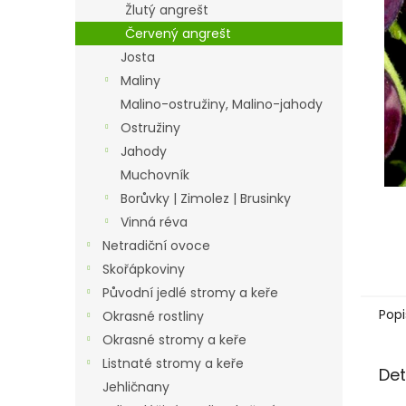
a
Žlutý angrešt
n
Červený angrešt
e
Josta
l
Maliny
Malino-ostružiny, Malino-jahody
Ostružiny
Jahody
Muchovník
Borůvky | Zimolez | Brusinky
Vinná réva
Netradiční ovoce
Skořápkoviny
Původní jedlé stromy a keře
Popi
Okrasné rostliny
Okrasné stromy a keře
Listnaté stromy a keře
Det
Jehličnany