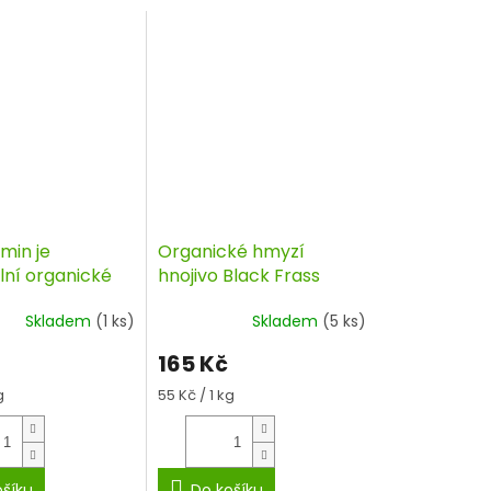
min je
Organické hmyzí
lní organické
hnojivo Black Frass
Vita Natura 3 kg
PREMIUM
Skladem
(1 ks)
Skladem
(5 ks)
165 Kč
Měrná
g
55 Kč / 1 kg
cena:
ošíku
Do košíku