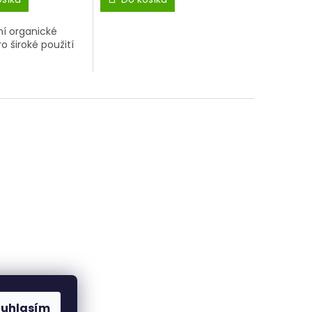
ní organické
o široké použití
ouhlasím