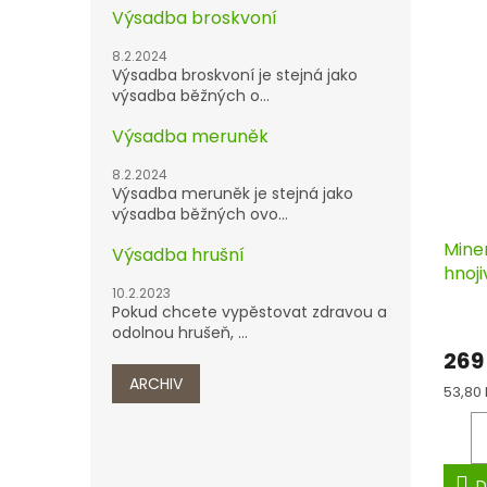
Výsadba broskvoní
8.2.2024
Výsadba broskvoní je stejná jako
výsadba běžných o...
Výsadba meruněk
8.2.2024
Výsadba meruněk je stejná jako
výsadba běžných ovo...
Mine
Výsadba hrušní
hnoj
10.2.2023
stro
Pokud chcete vypěstovat zdravou a
5 kg
odolnou hrušeň, ...
269
ARCHIV
Měrn
53,80 
cena:
D