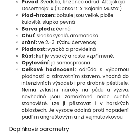
Původ:
Švédsko, kříženec odrůd ’Altajskaja
Desertnaja’ x
(’Consort’ x ’Kajanin Musta’)
Plod-hrozen:
bobule jsou velké, ploše
kulovité, slupka
pevná
Barva plodu:
černá
Chuť
: sladkokyselá, aromatická
Zrání:
ve 2.-3. týdnu července;
Plodnost:
vysoká a pravidelná
Růst:
keř je vysoký a roste vzpřímeně.
Opylování:
je samosprašná
Celkové hodnocení:
odrůda s výbornou
plodností a zdravotním stavem, vhodná do
intenzivních výsadeb i pro drobné pěstitele.
Nemá zvláštní nároky na půdu a výživu,
nevhodné jsou zamokřené nebo suché
stanoviště. Lze ji pěstovat i v horských
oblastech. Je vysoce odolná proti napadení
padlím angreštovým a rzí vejmutovkovou.
Doplňkové parametry