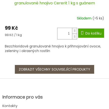
granulované hnojivo Cererit 1 kg s guánem
Skladem
(>5 ks)
99 Kč
Do košíku
Měrná
99 Kč / 1 kg
cena:
Bezchloridové granulované hnojivo k přihnojování ovoce,
zeleniny i okrasných rostlin
ZOBRAZIT VŠECHNY SOUVISEJÍCÍ PRODUKTY
Z
á
p
a
Informace pro vás
t
Kontakty
í