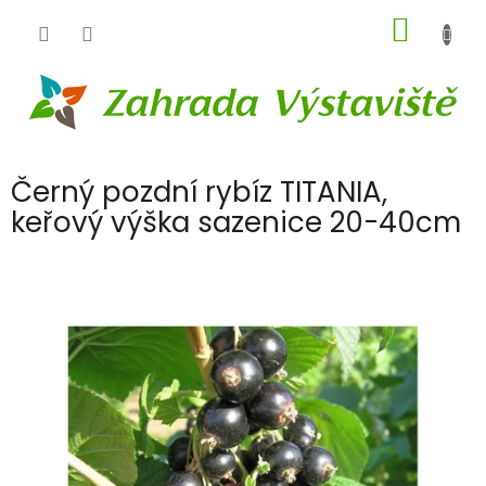
Přejít
NÁKUP
na
obsah
KOŠÍK
Černý pozdní rybíz TITANIA,
keřový výška sazenice 20-40cm