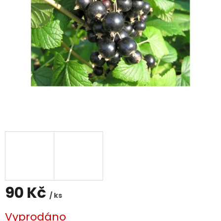
90 Kč
/ ks
Měrná
Vyprodáno
cena: