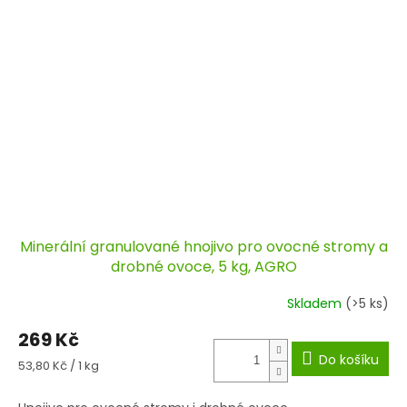
Minerální granulované hnojivo pro ovocné stromy a
drobné ovoce, 5 kg, AGRO
Skladem
(>5 ks)
269 Kč
Do košíku
Měrná
53,80 Kč / 1 kg
cena: