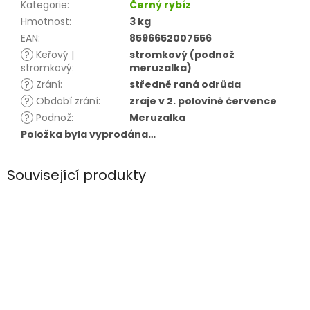
Kategorie
:
Černý rybíz
Hmotnost
:
3 kg
EAN
:
8596652007556
?
Keřový |
stromkový (podnož
stromkový
:
meruzalka)
?
Zrání
:
středně raná odrůda
?
Období zrání
:
zraje v 2. polovině července
?
Podnož
:
Meruzalka
Položka byla vyprodána…
Související produkty