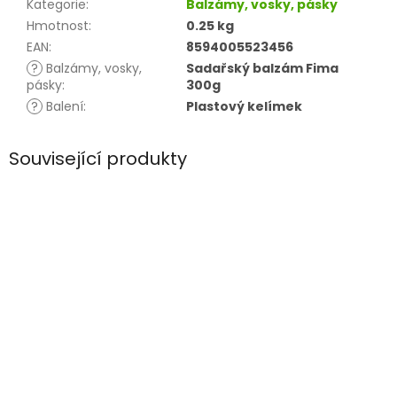
Kategorie
:
Balzámy, vosky, pásky
Hmotnost
:
0.25 kg
EAN
:
8594005523456
?
Balzámy, vosky,
Sadařský balzám Fima
pásky
:
300g
?
Balení
:
Plastový kelímek
Související produkty