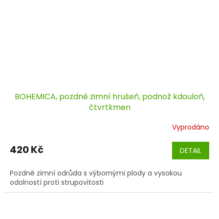
BOHEMICA, pozdně zimní hrušeň, podnož kdouloň,
čtvrtkmen
Vyprodáno
420 Kč
DETAIL
Pozdně zimní odrůda s výbornými plody a vysokou
odolností proti strupovitosti