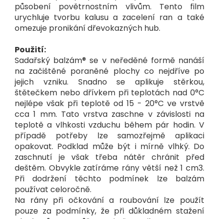
působení povětrnostním vlivům. Tento film
urychluje tvorbu kalusu a zacelení ran a také
omezuje pronikání dřevokazných hub.
Použití:
Sadařský balzám® se v neředěné formě nanáší
na začištěné poraněné plochy co nejdříve po
jejich vzniku. Snadno se aplikuje stěrkou,
štětečkem nebo dřívkem při teplotách nad 0°C
nejlépe však při teplotě od 15 - 20°C ve vrstvě
cca 1 mm. Tato vrstva zaschne v závislosti na
teplotě a vlhkosti vzduchu během pár hodin. V
případě potřeby lze samozřejmě aplikaci
opakovat. Podklad může být i mírně vlhký. Do
zaschnutí je však třeba nátěr chránit před
deštěm. Obvykle zatíráme rány větší než 1 cm3.
Při dodržení těchto podmínek lze balzám
používat celoročně.
Na rány při očkování a roubování lze použít
pouze za podmínky, že při důkladném stažení