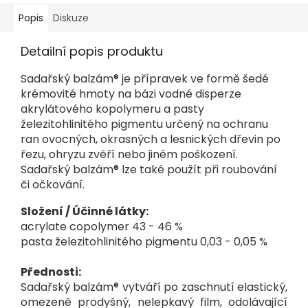
Popis
Diskuze
Detailní popis produktu
Sadařský balzám® je přípravek ve formě šedé
krémovité hmoty na bázi vodné disperze
akrylátového kopolymeru a pasty
železitohlinitého pigmentu určený na ochranu
ran ovocných, okrasných a lesnických dřevin po
řezu, ohryzu zvěří nebo jiném poškození.
Sadařský balzám® lze také použít při roubování
či očkování.
Složení / Účinné látky:
acrylate copolymer 43 - 46 %
pasta železitohlinitého pigmentu 0,03 - 0,05 %
Přednosti:
Sadařský balzám® vytváří po zaschnutí elastický,
omezeně prodyšný, nelepkavý film, odolávající