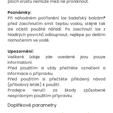
ploch srůstu nemůže mezi ně proniknout.
Poznámky:
Při náhodném potřísnění lze Sadařský balzám®
před zaschnutím smít teplou vodou, stějně tak
lze očistit použité nářadí.
Po zaschnutí lze z
hladkých povrchů odloupnout, nejlépe po delším
namočením ve vodě.
Upozornění:
Veškeré údaje zde uvedené jsou pouze
informativní.
Před použitím si vždy přečtěte označení a
informace o přípravku.
Před použítím si přečtěte přiložený návod
(příbalový leták) k použití.
Prodejce neručí za škody způsobené
nesprávným použitím přípravku.
Doplňkové parametry