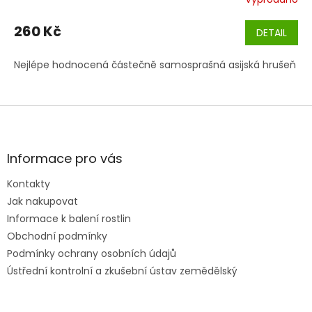
260 Kč
DETAIL
Nejlépe hodnocená částečně samosprašná asijská hrušeň
Z
á
p
a
Informace pro vás
t
Kontakty
í
Jak nakupovat
Informace k balení rostlin
Obchodní podmínky
Podmínky ochrany osobních údajů
Ústřední kontrolní a zkušební ústav zemědělský