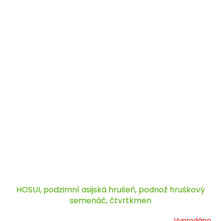
HOSUI, podzimní asijská hrušeň, podnož hruškový
semenáč, čtvrtkmen
Vyprodáno