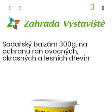
Přejít
NÁKUP
na
obsah
KOŠÍK
Sadařský balzám 300g, na
ochranu ran ovocných,
okrasných a lesních dřevin