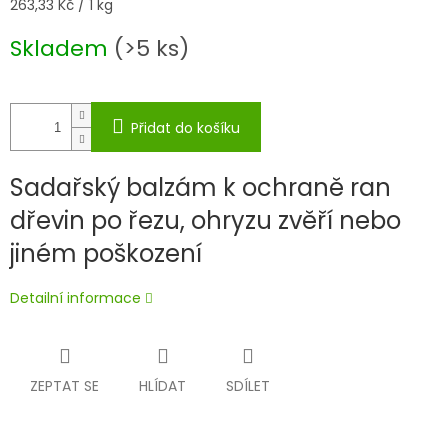
Měrná
263,33 Kč / 1 kg
cena:
Skladem
(>5 ks)
Přidat do košíku
Sadařský balzám k ochraně ran
dřevin po řezu, ohryzu zvěří nebo
jiném poškození
Detailní informace
ZEPTAT SE
HLÍDAT
SDÍLET