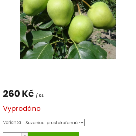
260 Kč
/ ks
Měrná
Vyprodáno
cena:
Varianta