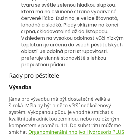
tvaru se světle zelenou hladkou slupkou,
která má na osluněné straně vybarvené
červené líčko. Dužnina je velice šťavnatá,
lahodná a sladká. Plody sklízíme na konci
srpna, skladovatelné až do listopadu.
Vzhledem na vysokou odolnost vůči nízkým
teplotám je určena do všech pěstitelských
oblastí. Je odolná proti strupovitosti,
preferuje slunné stanoviště s lehkou
propustnou půdou.
Rady pro pěstitele
Výsadba
Jáma pro výsadbu má být dostatečně velká a
široká. Měla by být o něco větší než kořenový
systém. Vykopanou půdu je vhodné smíchat s
kvalitní zahradnickou zeminou, nebo rozloženým
kompostem v poměru 1:1. Do substrátu můžeme
smíchat
Organominerální hnojivo Hydrosorb PLUS